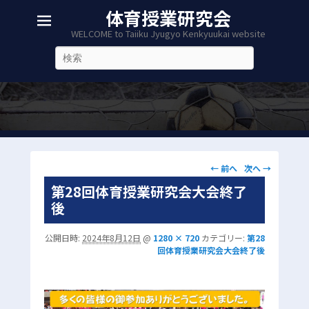
体育授業研究会
WELCOME to Taiiku Jyugyo Kenkyuukai website
検
索
画
← 前へ
次へ →
像
第28回体育授業研究会大会終了
ナ
後
ビ
ゲ
公開日時:
2024年8月12日
@
1280 × 720
カテゴリー:
第28
ー
回体育授業研究会大会終了後
シ
ョ
ン