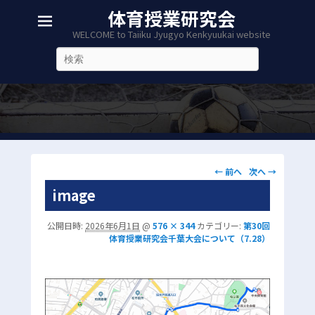
体育授業研究会
WELCOME to Taiiku Jyugyo Kenkyuukai website
検
索
画
← 前へ
次へ →
像
image
ナ
ビ
公開日時:
2026年6月1日
@
576 × 344
カテゴリー:
第30回
ゲ
体育授業研究会千葉大会について（7.28）
ー
シ
ョ
ン