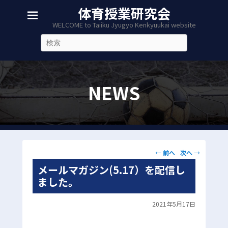
体育授業研究会
WELCOME to Taiiku Jyugyo Kenkyuukai website
検
索
NEWS
投
←
前へ
次へ
→
稿
メールマガジン(5.17）を配信し
ナ
ました。
ビ
ゲ
2021年5月17日
ー
シ